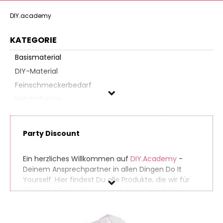
DIY.academy
KATEGORIE
Basismaterial
DIY-Material
Feinschmeckerbedarf
Handarbeiten
Korbflechten
Künstlerbedarf
Party Discount
Nähbedarf
Papierbasteln
Ein herzliches Willkommen auf
DIY.Academy
-
Partyzubehör
Deinem Ansprechpartner in allen Dingen Do It
Yourself. Hier findest Du alle Produkte, die wir für
Schmuckbasteln
die Marke Party Discount in zahlreichen Online-
Schreibwaren
Shops gefunden haben. So findest Du auch
Verpackungsmaterial
seltene Produkte ganz einfach. Gleichzeitig
vergleichen wir die Preise der unterschiedlichen