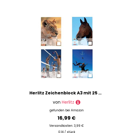
Inspirationen für Dein nächstes Projekt.
Spritzlack
Stoffmalerei
Verdünner
Window Color
Zeichenbretter & -platten
Zeichentische
Zeichnen
Anspitzer
Fixiermittel
Gliederpuppen
Künstlerpapiere
Herlitz Zeichenblock A3 mit 25 Blatt, 5 Stück mit 4 sortierten Motiven
Leinwände
von
Herlitz
Leuchtkästen
gefunden bei
Amazon
Papierwischer
16,99 €
Radiergummis & Korrekturtools
Versandkosten: 3,99 €
Sitzstaffeleien
0.14 / stück