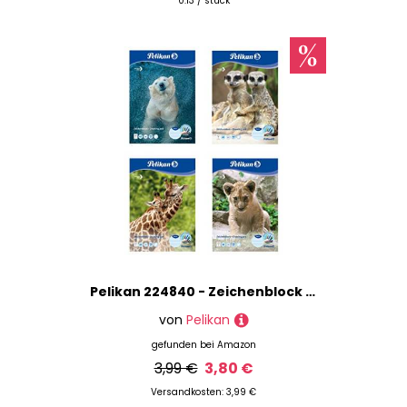
0.13 / stück
Pelikan 224840 - Zeichenblock A3 20 Blatt 100gr, 1 Stück, mehrfach sortiert, weiß, C3
von
Pelikan
gefunden bei
Amazon
3,99 €
3,80 €
Versandkosten: 3,99 €