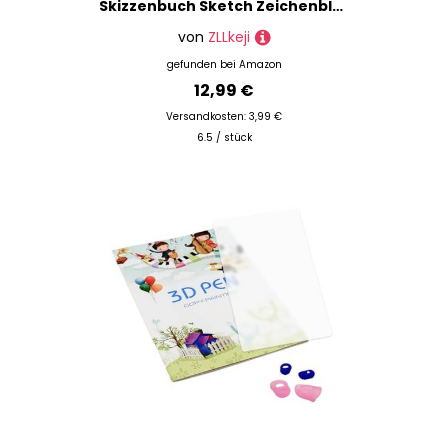
Skizzenbuch Sketch Zeichenblock mit Dickem Papier Säurefreies für Künstler Studenten Skizzen Zeichnungen Notizen 80 Blatt/160 Seiten 20.3 × 20.3 cm 2 Stück
von
ZLLkeji
gefunden bei
Amazon
12,99 €
Versandkosten: 3,99 €
6.5 / stück