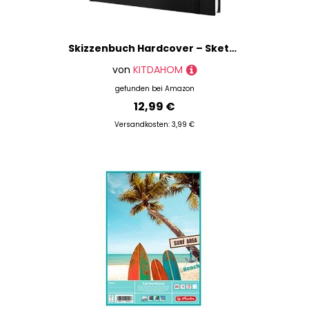
Skizzenbuch Hardcover – Sketchbook – Zeichenbuch, 21 × 21 cm, 200 g/m² dickes säurefreies Papier, 78 Blatt/156 Seiten, Quadratisch, Spezial für Alkoholmarker, Ideal für Zeichnungen und Skizzen
von
KITDAHOM
gefunden bei
Amazon
12,99 €
Versandkosten: 3,99 €