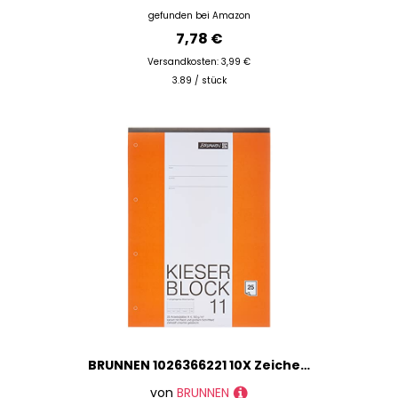
gefunden bei
Amazon
7,78 €
Versandkosten: 3,99 €
3.89 / stück
BRUNNEN 1026366221 10X Zeichenblock A4 Kieser kar 25Bl, MDF
von
BRUNNEN