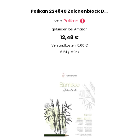
Pelikan 224840 Zeichenblock DIN A3 mit Tiermotiven (sortiert - keine Motivwahl möglich), 100 g/m², 20 Blatt (2er Pack)
von
Pelikan
gefunden bei
Amazon
12,48 €
Versandkosten: 0,00 €
6.24 / stück