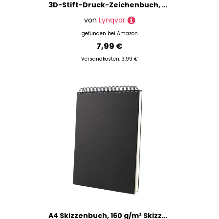
3D-Stift-Druck-Zeichenbuch, wiederverwendbar, farbig, 40 Muster, Inklusive Transparenten Zeichenplatten und Fingerkappen, Ideal für Kreatives Zeichnen und DIY-Projekte
von
Lynqvor
gefunden bei
Amazon
7,99 €
Versandkosten: 3,99 €
A4 Skizzenbuch, 160 g/m² Skizzenbuch mit Spiralbindung, 60 Blatt / 120 Seiten Sketchbook, Hochwertiges Zeichenbuch, Skizzenbuch für Profis geeignet für Malerei und Skizzieren, Schwarze Abdeckung