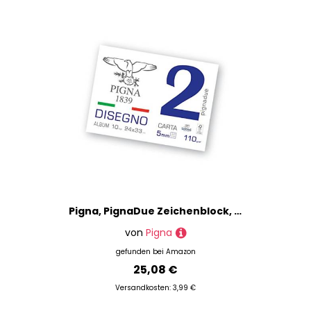
Pigna, PignaDue Zeichenblock, geheftet, Format 24x33 cm, 10 Blatt 110 g/m², ideal zum Zeichnen und Skizzieren, glattes quadratisches Papier, 20er-Pack
von
Pigna
gefunden bei
Amazon
25,08 €
Versandkosten: 3,99 €