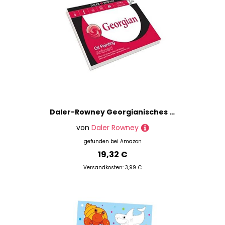
Daler-Rowney Georgianisches Ölgemälde-Block, A4 Zeichenblock, einseitig geklebt, 1,4 mm dick, 10 Blatt, säurefrei, ideal für Künstler und Studenten, die unterwegs malen
von
Daler Rowney
gefunden bei
Amazon
19,32 €
Versandkosten: 3,99 €