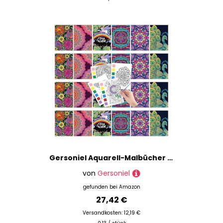
Wachsplatten
Zeichen- & Typografiezubehör
Zeichenblöcke & -bücher
Zeichenbretter & -platten
Zeichensets
Zeichentische
Zeichenwerkzeuge
Marke
Preis
Gersoniel Aquarell-Malbücher mit Geschenkbeutel für Erwachsene, Kunst-Zeichenbuch mit Mustern für Erwachsene, Partygeschenke, Geschenktüten und Urlaubsgeschenke (Mandala-Stil), 144 Stück
% Sale
von
Gersoniel
gefunden bei
Amazon
27,42 €
Versandkosten: 12,19 €