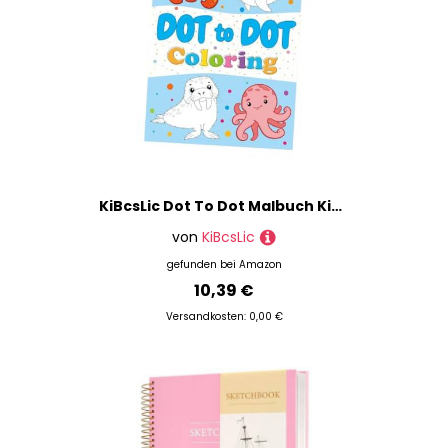
KiBcsLic Dot To Dot Malbuch Kinder Zeichenbuch Cartoon Papiermaterial Zählübungen Kreativität für Vorschule Kindergarten Eltern Kind Aktivität, Ocean
von
KiBcsLic
gefunden bei
Amazon
10,39 €
Versandkosten: 0,00 €