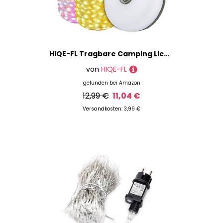
HIQE-FL Tragbare Camping Lichterkette,10M Aufrollbare Lichterkette,2 in 1,Solar und USB Aufladung,Wasserdicht,Camping Beleuchtung,Zeltbeleuchtung,Außen,Garten,Wandern(B)
von
HIQE-FL
gefunden bei
Amazon
12,99 €
11,04 €
Versandkosten: 3,99 €