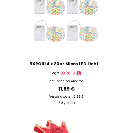
BXROIU 4 x 20er Micro LED Lichterkette Batterie betrieb 3 Programm mit Timer Auf Silberdraht für Party, Weihnachten, Halloween, Hochzeit Deko (Mehrfarbig, 2 metre 4 Stück)
von
BXROIU
gefunden bei
Amazon
11,59 €
Versandkosten: 3,99 €
5.8 / stück