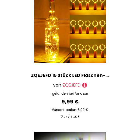
ZQEJEFD 15 Stück LED Flaschen-Licht,Flaschenlicht Batterie,2m 20LED Glas Korken Licht Kupferdraht Lichterkette,Korken Weinflasche Nacht Licht für flasche für Party,Hochzeit Deko,Halloween,Weihnachten
von
ZQEJEFD
gefunden bei
Amazon
9,99 €
Versandkosten: 3,99 €
0.67 / stück