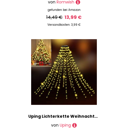
von
Romwish
gefunden bei
Amazon
14,49 €
13,99 €
Versandkosten: 3,99 €
Uping Lichterkette Weihnachtsbaum mit Ring, 2m 400 LED Lichterkette außen 20 Stränge, weihnachtsbeuleuchtung innen 8 Modi Timer, wasserdicht für 150, 180, 240cm Tannenbaum (Warmweiß)
von
Uping