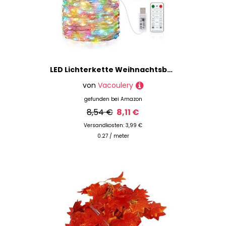
LED Lichterkette Weihnachtsbaum, 2 x 150LEDs USB Kupferdraht Lichterkette mit Fernbedienung 8 Programm Timer Kupferdraht Lichterkette Innen für Zimmer, Party, Hochzeit
von
Vacoulery
gefunden bei
Amazon
8,54 €
8,11 €
Versandkosten: 3,99 €
0.27 / meter