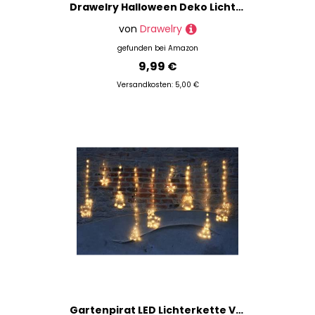
Drawelry Halloween Deko Lichterkette mit USB Angetrieben LED Lichterketten Spinnen Dämonen Geister Kürbis Nacht Lichter für Halloween Party Innen Außen Dekoration (USB-02, 3m)
von
Drawelry
gefunden bei
Amazon
9,99 €
Versandkosten: 5,00 €
Gartenpirat LED Lichterkette Vorhang Rehe Bäume Glocken Sterne 173 LED warmweiß 5 x 38 x 32 cm mit Fernbedienung Timer-Funktion 8 Programme Weihnachtsbeleuchtung warmweiß innen außen