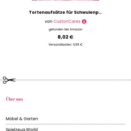
Tortenaufsätze für Schwulenpaare, Acryl, schwarze Silhouette, romantisch, männliches Paar, LGBT, Hochzeit, Party, Gastgeschenke, Liebe, zwei Männer, personalisierter Name, Hochzeit, Datum
von
CustonCares
gefunden bei
Amazon
8,02 €
Versandkosten: 4,98 €
Über uns
Möbel & Garten
Spielzeug.World