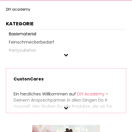
DIY.academy
KATEGORIE
Basismaterial
Feinschmeckerbedarf
Partyzubehör
CustonCares
Preis
CustonCares
Ein herzliches Willkommen auf
DIY.Academy
-
Deinem Ansprechpartner in allen Dingen Do It
Yourself. Hier findest Du alle Produkte, die wir für
die Marke CustonCares in zahlreichen Online-
Shops gefunden haben. So findest Du auch
seltene Produkte ganz einfach. Gleichzeitig
vergleichen wir die Preise der unterschiedlichen