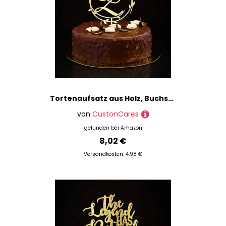
Tortenaufsatz aus Holz, Buchstabe Z, für Hochzeit, Jahrestag, Party, Dekoration, Kranz, wiederverwendbar, Landhochzeit, Geschenke für Männer und Frauen
von
CustonCares
gefunden bei
Amazon
8,02 €
Versandkosten: 4,98 €