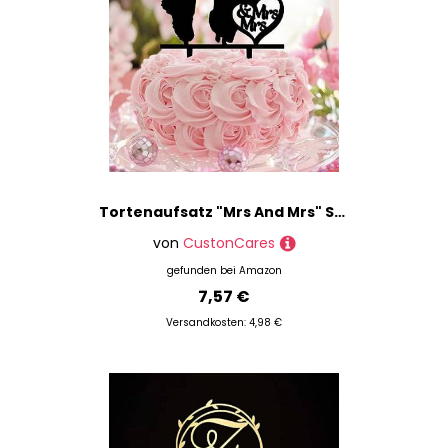
Tortenaufsatz "Mrs And Mrs" Schwul und Lesbisch, Liebe, Cupcake-Topper, Ehefrau und Ehefrau, Lesbisch, Acryl, Schwarz, Hochzeitskuchenzubehör, Dekoration, niedliche Geschenke für Frauen und Jungen
von
CustonCares
gefunden bei
Amazon
7,57 €
Versandkosten: 4,98 €