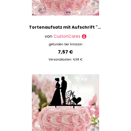
Tortenaufsatz mit Aufschrift "Mr & Mr", tropisches Paar, Hochzeitsgeschenk für schwule Paare, Männer, Geburtstag, Cupcake-Topper, männliches Paar, LGBTQ+, Acryl, schwarz, Party, Geburtstag,
von
CustonCares
gefunden bei
Amazon
7,57 €
Versandkosten: 4,98 €