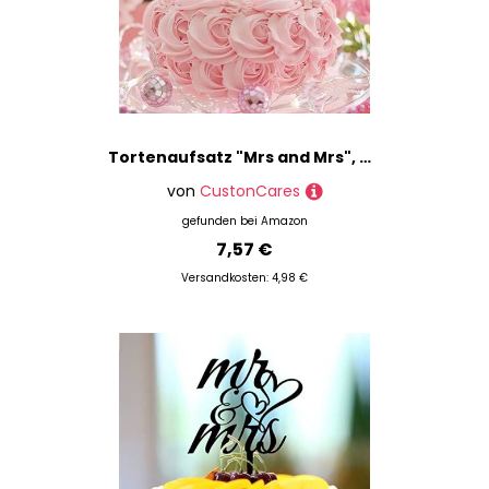
Tortenaufsatz "Mrs and Mrs", Kalligraphie, für Damen, Geburtstag, Cupcake-Topper, Frau und Ehefrau, lesbisch, Acryl, schwarz, Jubiläum, Babyparty, Backen, Dessert, Dekoration, individuelle Geschenke
von
CustonCares
gefunden bei
Amazon
7,57 €
Versandkosten: 4,98 €