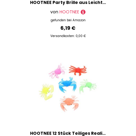
HOOTNEE Party Brille aus Leichte Langlebige Mosaikbrille für Tanz und Themenpartys Ergonomisch Dekorativ und Lustig für Foto Requisiten und Festliche Anlässe
von
HOOTNEE
gefunden bei
Amazon
6,19 €
Versandkosten: 0,00 €
HOOTNEE 12 Stück Teiliges Realistische Krabben Spielzeuge aus Weichem Umweltfreundlichem TPR Material Bunte Meeresfiguren als Aquarium Dekoration und Kinderspielzeug Fantasie