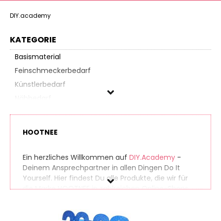
DIY.academy
KATEGORIE
Basismaterial
Feinschmeckerbedarf
Künstlerbedarf
Nähbedarf
Papierbasteln
Partyzubehör
HOOTNEE
Schmuckbasteln
Spielzeug & Modellbau
Ein herzliches Willkommen auf
DIY.Academy
-
Deinem Ansprechpartner in allen Dingen Do It
Yourself. Hier findest Du alle Produkte, die wir für
HOOTNEE
die Marke HOOTNEE in zahlreichen Online-Shops
gefunden haben. So findest Du auch seltene
Preis
Produkte ganz einfach. Gleichzeitig vergleichen wir
die Preise der unterschiedlichen Anbieter, sodass