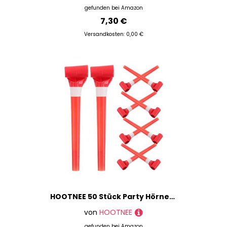
gefunden bei
Amazon
7,30 €
Versandkosten: 0,00 €
HOOTNEE 50 Stück Party Hörner Party Gebläse Krachmacher Funny Whistles Gebläse Noisemaker Blowout Geburtstagsfeier Pfeifen Für Neujahr Geburtstag Halloween Weihnachten
von
HOOTNEE
gefunden bei
Amazon