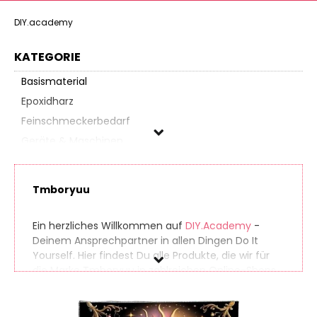
DIY.academy
KATEGORIE
Basismaterial
Epoxidharz
Feinschmeckerbedarf
Geräte & Maschinen
Kerzenherstellung
Künstlerbedarf
Tmboryuu
Metallverarbeitung
Nähbedarf
Ein herzliches Willkommen auf
DIY.Academy
-
Papierbasteln
Deinem Ansprechpartner in allen Dingen Do It
Yourself. Hier findest Du alle Produkte, die wir für
Partyzubehör
die Marke Tmboryuu in zahlreichen Online-Shops
Schmuckbasteln
gefunden haben. So findest Du auch seltene
Schreibwaren
Produkte ganz einfach. Gleichzeitig vergleichen wir
die Preise der unterschiedlichen Anbieter, sodass