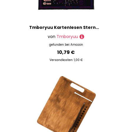
Tmboryuu Kartenlesen Sternmuster Astrologie Tischdecke Altäre Stoff Quadratische Göttisch Kartentisch Stoff Hexerei
von
Tmboryuu
gefunden bei
Amazon
10,79 €
Versandkosten: 1,00 €