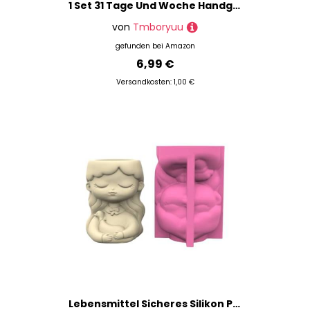
1 Set 31 Tage Und Woche Handgefertigter Desktop Tischkalender Formular Für Epoxidharz Schmuck Zum Epoxidharz Silikonform Schmuck
von
Tmboryuu
gefunden bei
Amazon
6,99 €
Versandkosten: 1,00 €
Lebensmittel Sicheres Silikon Pflanzerform Mit Mädchen Figur Handwerkliche Blumentöpfe Schimmelpekte Werkzeug Für Hausgartendekoration Nahrungsnahrung Silikonhandwerksform