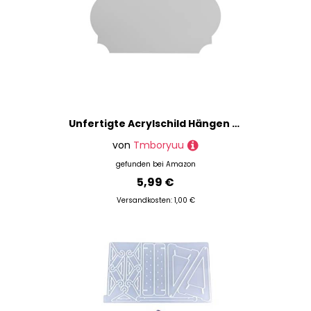
Unfertigte Acrylschild Hängen Mit 2 Löchern Rohlinge Klare Willkommenszeichen Für Pyrographie Malerei Schreiben Von Acryldekorative Unvollendete Leere Für Party
von
Tmboryuu
gefunden bei
Amazon
5,99 €
Versandkosten: 1,00 €