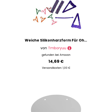
Weiche Silikonharzform Für Ohrringe Rack Ohrring Aufbewahrungsständer Herstellung Form Epoxidharz Schmuck Organisatoren Kleiderhandwerk
von
Tmboryuu
gefunden bei
Amazon
14,69 €
Versandkosten: 1,00 €