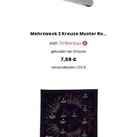
Mehrzweck 2 Kreuze Muster Robust Stahlmarken 3mm Zubehör Für Schmuckdesigner Und Enthusiasten Croses Foreded Stamps Stempel
von
Tmboryuu
gefunden bei
Amazon
7,59 €
Versandkosten: 1,00 €