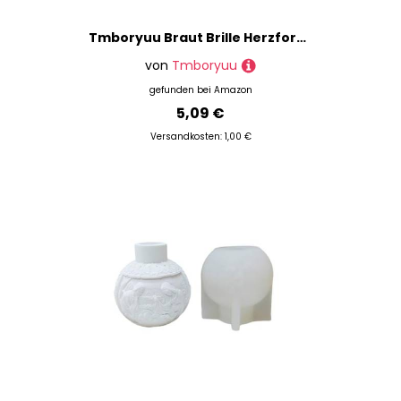
Tmboryuu Braut Brille Herzform Partygläser Für Braut Dusche Bachelorette Party Als Hochzeit Sein
von
Tmboryuu
gefunden bei
Amazon
5,09 €
Versandkosten: 1,00 €