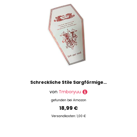
Schreckliche Stile Sargförmige Schmuckorganisatoren Mit Mehreren Fächern Wasserdichte PU Materialien Für Reisen Und Zuhause Decors Erschreckende Home Decors Schmuckschatulle
von
Tmboryuu
gefunden bei
Amazon
18,99 €
Versandkosten: 1,00 €