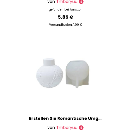
von
Tmboryuu
gefunden bei
Amazon
5,85 €
Versandkosten: 1,00 €
Erstellen Sie Romantische Umgebungen Mit Stilvoll Geformten Robusten Silikonkerzenhalter Schimmelpilzversorgungen Für Liebhaber Und Hobbyisten Die Leicht Zu Bedienen Zu Können Kerzenform Verwenden
von
Tmboryuu