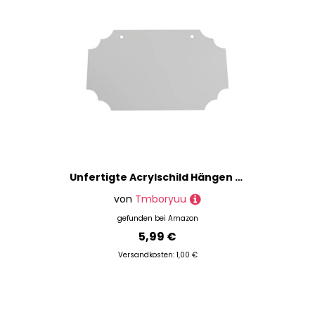
Unfertigte Acrylschild Hängen Mit 2 Löchern Rohlinge Klare Willkommenszeichen Für Pyrographie Malerei Schreiben Von Acryldekorative Unvollendete Leere Für Party
von
Tmboryuu
gefunden bei
Amazon
5,99 €
Versandkosten: 1,00 €