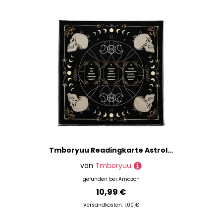
Tmboryuu Readingkarte Astrologys Tischdecke Altäre Stoff Quadratische Göttisch Kartentisch Stoff Hexerei
von
Tmboryuu
gefunden bei
Amazon
10,99 €
Versandkosten: 1,00 €