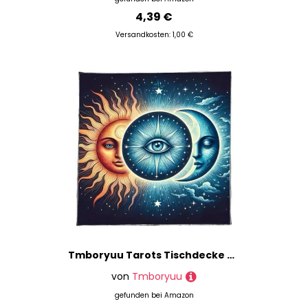
4,39 €
Versandkosten: 1,00 €
Tmboryuu Tarots Tischdecke Blumenmond Sonnenmuster Astrologie Altäre Stoff Göttisch Karten Tisch Wandteppich Hexerei Liefern Altäre Tarots Karte
von
Tmboryuu
gefunden bei
Amazon