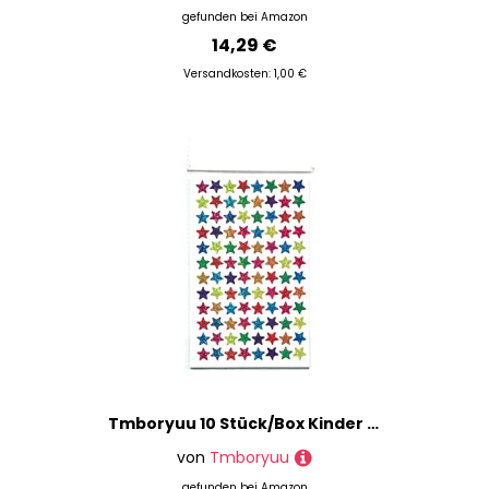
gefunden bei
Amazon
14,29 €
Versandkosten: 1,00 €
Tmboryuu 10 Stück/Box Kinder Goldplattierte Auszeichnung Glitzer Aufkleber Lehrer Lob Label Award Fünf Punkte Star Gold Sticker Geschenkbelohnungsdiagramm Belohnungsprämien Für Lehrer
von
Tmboryuu
gefunden bei
Amazon