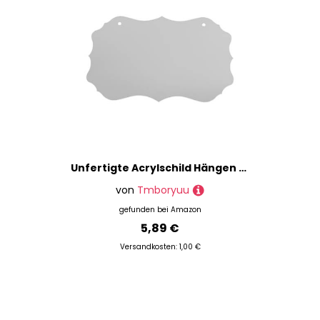
Unfertigte Acrylschild Hängen Mit 2 Löchern Rohlinge Klare Willkommenszeichen Für Pyrographie Malerei Schreiben Von Acryldekorative Unvollendete Leere Für Party
von
Tmboryuu
gefunden bei
Amazon
5,89 €
Versandkosten: 1,00 €