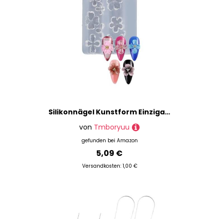
Silikonnägel Kunstform Einzigartig Geprägte Accessoires Schmuckversorgungen Praktische Prägewerkzeug Nagel
von
Tmboryuu
gefunden bei
Amazon
5,09 €
Versandkosten: 1,00 €