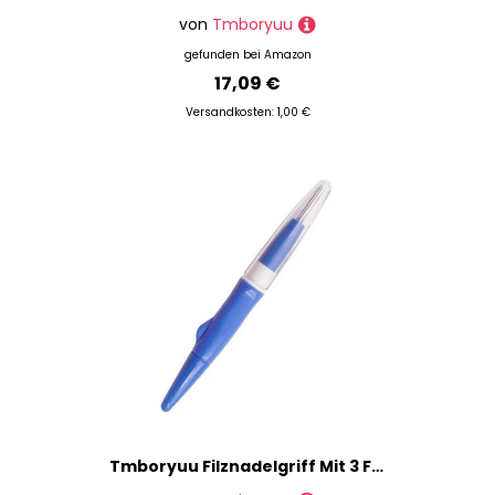
von
Tmboryuu
gefunden bei
Amazon
17,09 €
Versandkosten: 1,00 €
Tmboryuu Filznadelgriff Mit 3 Filznadeln Stickstanzstift DREI Nadelfilzgriffe Wollfilzzubehör