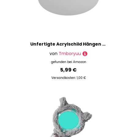
Unfertigte Acrylschild Hängen Mit 2 Löchern Rohlinge Klare Willkommenszeichen Für Pyrographie Malerei Schreiben Von Acryldekorative Unvollendete Leere Für Party
von
Tmboryuu
gefunden bei
Amazon
5,99 €
Versandkosten: 1,00 €