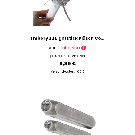
Tmboryuu Lightstick Plüsch Cover Für Txt Idol Konzertshows Fan Party Jubeln Merch Süße Ohren Ornament Light Stick
von
Tmboryuu
gefunden bei
Amazon
6,89 €
Versandkosten: 1,00 €