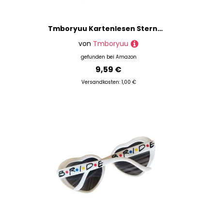
Tmboryuu Kartenlesen Sternmuster Astrologie Tischdecke Altäre Stoff Quadratische Göttisch Kartentisch Stoff Hexerei
von
Tmboryuu
gefunden bei
Amazon
9,59 €
Versandkosten: 1,00 €