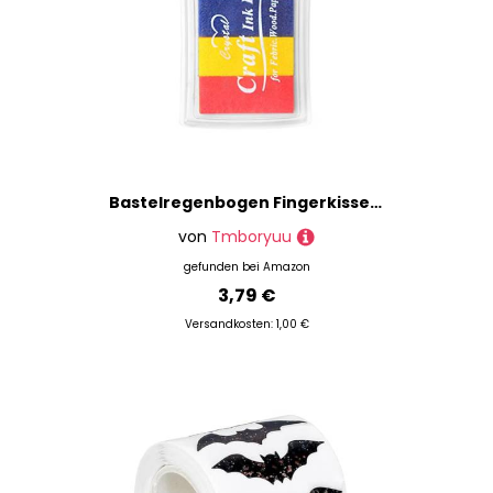
Bastelregenbogen Fingerkissen Briefmarken Partner Multicolor Bastelstempel Für Kinder Waschbar 4 Farbsystem Fingerfarben Ungiftiges Waschkind
von
Tmboryuu
gefunden bei
Amazon
3,79 €
Versandkosten: 1,00 €