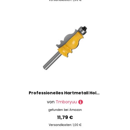
Professionelles Hartmetall Holzschnitzwerkzeug 6mm Shanks Fischschwanz Design Router Bitfräsenschneider Für Möbelformung Fischschwanz Router Bit Bit
von
Tmboryuu
gefunden bei
Amazon
11,79 €
Versandkosten: 1,00 €