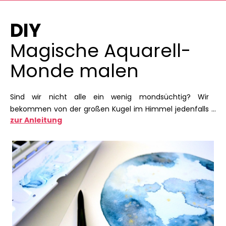
DIY
Magische Aquarell-
Monde malen
Sind wir nicht alle ein wenig mondsüchtig? Wir
bekommen von der großen Kugel im Himmel jedenfalls
zur Anleitung
nicht genug und das lassen wir gern raushängen. Oder
rumhängen, wie in diesem Fall. Diese kleinen Aquarell-
Monde sind fix gemacht und versprühen in deiner
Wohnung eine Prise Magie.