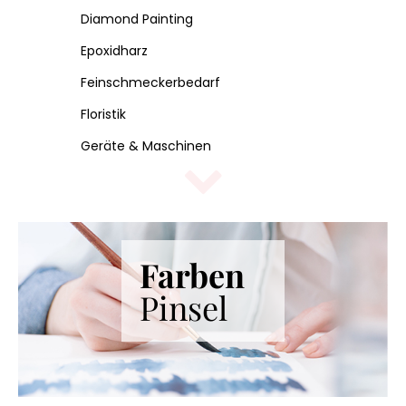
Diamond Painting
Epoxidharz
Feinschmeckerbedarf
Floristik
Geräte & Maschinen
Handarbeiten
Kerzenherstellung
Korbflechten
Farben
Kosmetikbedarf
Pinsel
Künstlerbedarf
Lampenbau
Metallverarbeitung
Möbeltischlerbedarf