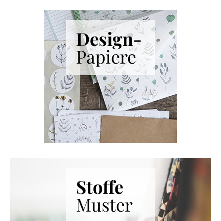
Nähbedarf
Papierbasteln
Design-
Partyzubehör
Papiere
Schmuckbasteln
Schreibwaren
Seifengießen
Spielzeug & Modellbau
Töpferei
Verpackungsmaterial
Werkzeuge
Stoffe
Muster